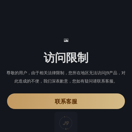
访问限制
尊敬的用户，由于相关法律限制，您所在地区无法访问J9产品，对
此造成的不便，我们深表歉意，您如有疑问请联系客服。
联系客服