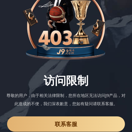
访问限制
尊敬的用户，由于相关法律限制，您所在地区无法访问J9产品，对
此造成的不便，我们深表歉意，您如有疑问请联系客服。
联系客服