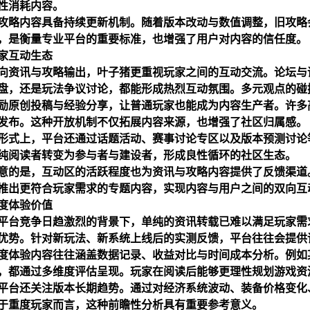
性消耗内容。
攻略内容具备持续更新机制。随着版本改动与数值调整，旧攻略
，是衡量专业平台的重要标准，也增强了用户对内容的信任度。
家互动生态
向资讯与攻略输出，叶子猪更重视玩家之间的互动交流。论坛与
盘，还是玩法争议讨论，都能形成热烈互动氛围。多元观点的碰
励原创投稿与经验分享，让普通玩家也能成为内容生产者。许多
发布。这种开放机制不仅拓展内容来源，也增强了社区归属感。
形式上，平台还通过话题活动、赛事讨论专区以及版本预测讨论
纯阅读者转变为参与者与建设者，形成良性循环的社区生态。
意的是，互动区的活跃程度也为资讯与攻略内容提供了反馈渠道
推出更符合玩家需求的专题内容，实现内容与用户之间的双向互
度体验价值
平台竞争日趋激烈的背景下，单纯的资讯转载已难以满足玩家需
优势。针对新玩法、新系统上线后的实测反馈，平台往往会提供
度体验内容往往涵盖数据记录、收益对比与时间成本分析。例如
，都通过多维度评估呈现。玩家在阅读后能够更理性规划游戏资
平台还关注版本长期趋势。通过对经济系统波动、装备价格变化
于重度玩家而言，这种前瞻性分析具有重要参考意义。