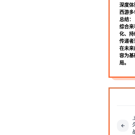
深度体
西游多
总结：
综合来
化、持
传递者
在未来
容为基
局。