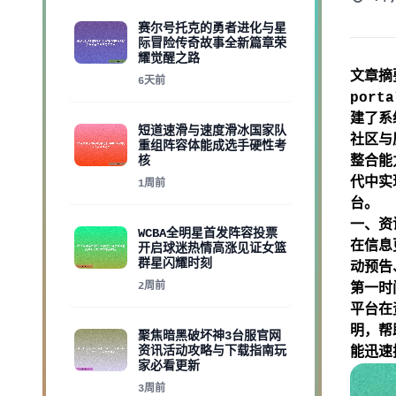
赛尔号托克的勇者进化与星
际冒险传奇故事全新篇章荣
耀觉醒之路
文章摘要
6天前
port
建了系
短道速滑与速度滑冰国家队
社区与
重组阵容体能成选手硬性考
核
整合能
代中实
1周前
台。
一、资
WCBA全明星首发阵容投票
在信息
开启球迷热情高涨见证女篮
群星闪耀时刻
动预告
2周前
第一时
平台在
明，帮
聚焦暗黑破坏神3台服官网
资讯活动攻略与下载指南玩
能迅速
家必看更新
3周前