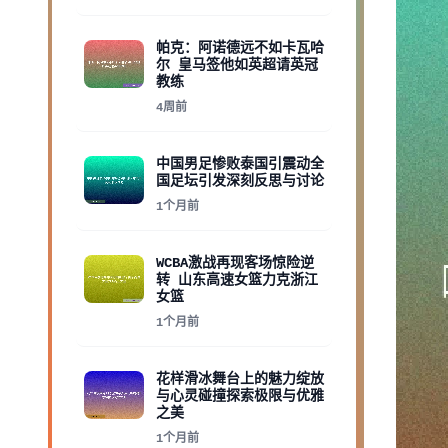
帕克：阿诺德远不如卡瓦哈
尔 皇马签他如英超请英冠
教练
4周前
中国男足惨败泰国引震动全
国足坛引发深刻反思与讨论
1个月前
WCBA激战再现客场惊险逆
转 山东高速女篮力克浙江
女篮
1个月前
花样滑冰舞台上的魅力绽放
与心灵碰撞探索极限与优雅
之美
1个月前