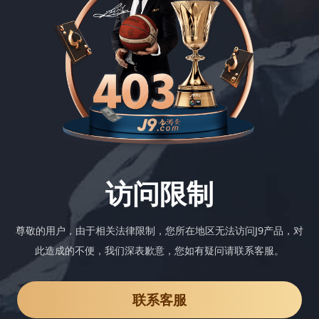
访问限制
尊敬的用户，由于相关法律限制，您所在地区无法访问J9产品，对
此造成的不便，我们深表歉意，您如有疑问请联系客服。
联系客服